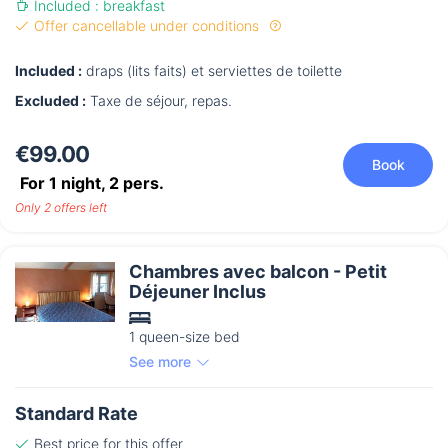
Included : breakfast
Offer cancellable under conditions
Included :
draps (lits faits) et serviettes de toilette
Excluded :
Taxe de séjour, repas.
€99.00
Book
For 1 night,
2
pers.
Only 2 offers left
Chambres avec balcon - Petit
Déjeuner Inclus
1 queen-size bed
See more
Standard Rate
Best price for this offer