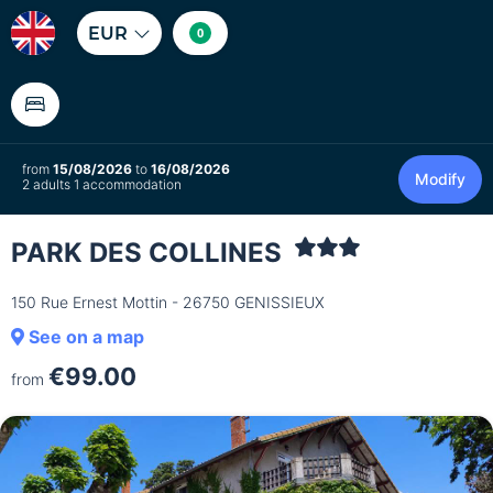
EUR
0
from
15/08/2026
to
16/08/2026
Modify
2 adults 1 accommodation
PARK DES COLLINES
150 Rue Ernest Mottin - 26750 GENISSIEUX
See on a map
€99.00
from