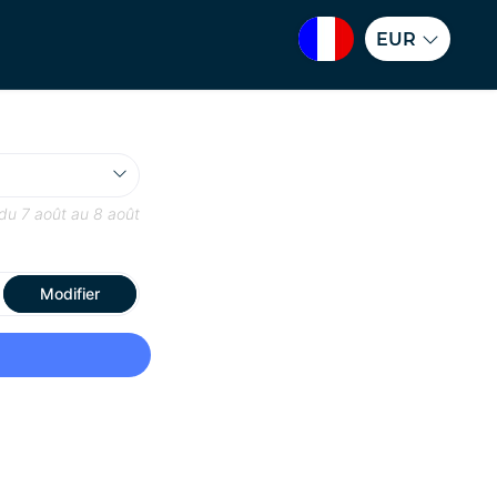
EUR
 du
7 août
au
8 août
Modifier